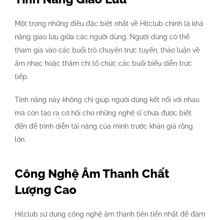
Một trong những điều đặc biệt nhất về Hitclub chính là khả
năng giao lưu giữa các người dùng. Người dùng có thể
tham gia vào các buổi trò chuyện trực tuyến, thảo luận về
âm nhạc hoặc thậm chí tổ chức các buổi biểu diễn trực
tiếp.
Tính năng này không chỉ giúp người dùng kết nối với nhau
mà còn tạo ra cơ hội cho những nghệ sĩ chưa được biết
đến để trình diễn tài năng của mình trước khán giả rộng
lớn.
Công Nghệ Âm Thanh Chất
Lượng Cao
Hitclub sử dụng công nghệ âm thanh tiên tiến nhất để đảm