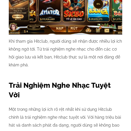
Khi tham gia Hitclub, người dùng sẽ nhận được nhiều lợi ích
không ngờ tới. Từ trải nghiệm nghe nhạc cho đến các cơ
hội giao lưu và kết bạn, Hitclub thực sự là một nơi đáng để
khám phá.
Trải Nghiệm Nghe Nhạc Tuyệt
Vời
Một trong những lợi ích rõ rệt nhất khi sử dụng Hitclub
chính là trải nghiệm nghe nhạc tuyệt vời. Với hàng triệu bài
hát và danh sách phát đa dạng, người dùng sẽ không bao