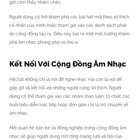
giờ cảm thấy nhàm chán.
Người dùng có thể khám phá các bài hát mới theo sở thích
cá nhân của mình hoặc tham gia vào các danh sách phát
do cộng đồng tạo ra. Điều này tạo ra một môi trường khám
phá âm nhạc phong phú và thú vị.
Kết Nối Với Cộng Đồng Âm Nhạc
Hitclub không chỉ là nơi để nghe nhạc mà còn là nơi để
gặp gỡ và kết nối với những người cùng sở thích. Người
dùng có thể tham gia vào các nhóm thảo luận, tổ chức các
buổi biểu diễn trực tiếp hoặc đơn giản chỉ là trò chuyện về
âm nhạc.
Mối quan hệ bạn bè và đồng nghiệp trong cộng đồng âm
nhạc sẽ giúp người dùng mở rộng mạng lưới xã hội của