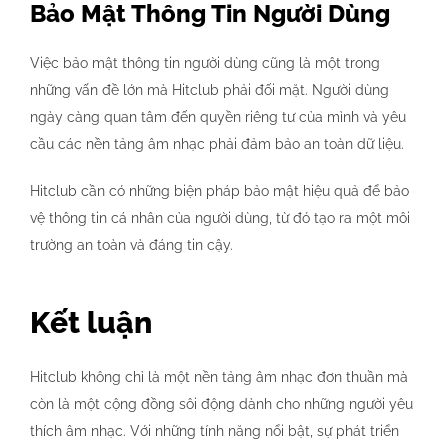
Bảo Mật Thông Tin Người Dùng
Việc bảo mật thông tin người dùng cũng là một trong
những vấn đề lớn mà Hitclub phải đối mặt. Người dùng
ngày càng quan tâm đến quyền riêng tư của mình và yêu
cầu các nền tảng âm nhạc phải đảm bảo an toàn dữ liệu.
Hitclub cần có những biện pháp bảo mật hiệu quả để bảo
vệ thông tin cá nhân của người dùng, từ đó tạo ra một môi
trường an toàn và đáng tin cậy.
Kết luận
Hitclub không chỉ là một nền tảng âm nhạc đơn thuần mà
còn là một cộng đồng sôi động dành cho những người yêu
thích âm nhạc. Với những tính năng nổi bật, sự phát triển