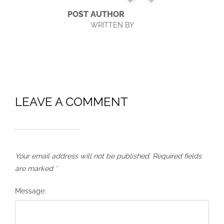
POST AUTHOR
WRITTEN BY
LEAVE A COMMENT
Your email address will not be published.
Required fields
are marked
*
Message: