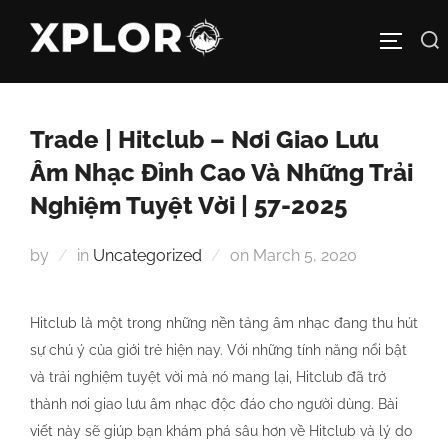
Skip
to
Search
TOGGLE
content
for:
Trade | Hitclub – Nơi Giao Lưu
Âm Nhạc Đỉnh Cao Và Những Trải
Nghiệm Tuyệt Vời | 57-2025
Posted
by
in
Uncategorized
on
March 5, 2020
on
Hitclub là một trong những nền tảng âm nhạc đang thu hút
sự chú ý của giới trẻ hiện nay. Với những tính năng nổi bật
và trải nghiệm tuyệt vời mà nó mang lại, Hitclub đã trở
thành nơi giao lưu âm nhạc độc đáo cho người dùng. Bài
viết này sẽ giúp bạn khám phá sâu hơn về Hitclub và lý do