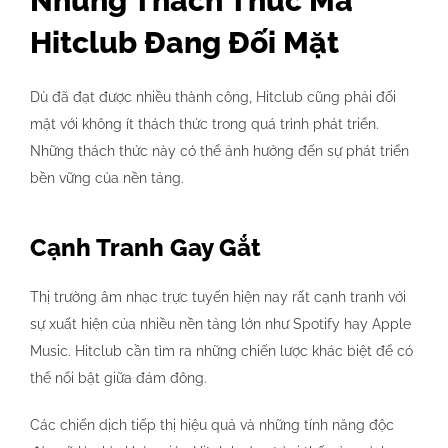
Những Thách Thức Mà
Hitclub Đang Đối Mặt
Dù đã đạt được nhiều thành công, Hitclub cũng phải đối
mặt với không ít thách thức trong quá trình phát triển.
Những thách thức này có thể ảnh hưởng đến sự phát triển
bền vững của nền tảng.
Cạnh Tranh Gay Gắt
Thị trường âm nhạc trực tuyến hiện nay rất cạnh tranh với
sự xuất hiện của nhiều nền tảng lớn như Spotify hay Apple
Music. Hitclub cần tìm ra những chiến lược khác biệt để có
thể nổi bật giữa đám đông.
Các chiến dịch tiếp thị hiệu quả và những tính năng độc