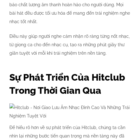
bảo chất lượng âm thanh hoàn hảo cho người dùng. Mọi
bài hát đều được tối ưu hóa để mang đến trải nghiệm nghe
nhạc tốt nhất.
Điều này giúp người nghe cảm nhận rõ ràng từng nốt nhạc,
từ giọng ca cho đến nhạc cụ, tạo ra những phút giây thư
giãn tuyệt vời mỗi khi trải nghiệm trên nền tảng.
Sự Phát Triển Của Hitclub
Trong Thời Gian Qua
Để hiểu rõ hơn về sự phát triển của Hitclub, chúng ta cần
nhìn lại những bước tiến quan trọng mà nền tảng này đã